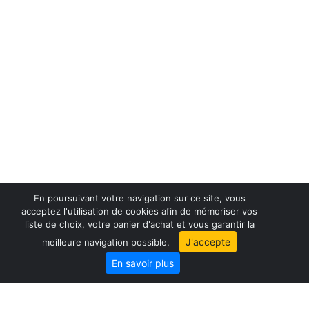
En poursuivant votre navigation sur ce site, vous
acceptez l'utilisation de cookies afin de mémoriser vos
liste de choix, votre panier d'achat et vous garantir la
France maps
J'accepte
meilleure navigation possible.
World maps
En savoir plus
City map